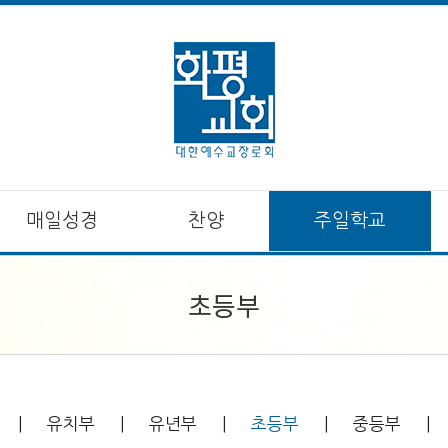
매일성경
찬양
주일학교
초등부
유치부
유년부
초등부
중등부