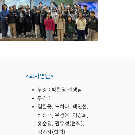
<교사명단>
부장
: 박현영
선생님
부감
:
김한웅
,
노하나
,
백연선
,
신선균
,
우경은
,
이강희
,
홍순영
,
권유성
(
협력
),
김지혜
(
협력
)