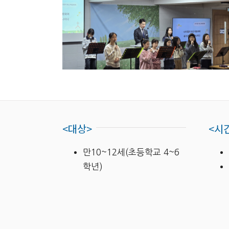
<대상>
<시
만10~12세(초등학교 4~6
학년)