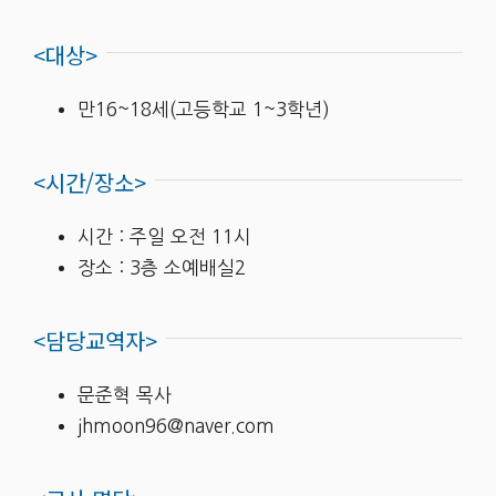
<대상>
만16~18세(고등학교 1~3학년)
<시간/장소>
시간 : 주일 오전 11시
장소 : 3층 소예배실2
<담당교역자>
문준혁 목사
jhmoon96@naver.com