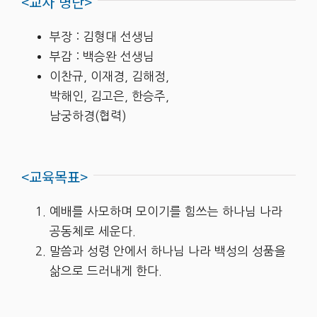
<교사 명단>
부장
: 김형대
선생님
부감
:
백승완 선생님
이찬규
,
이재경
,
김해정
,
박해인
,
김고은
,
한승주
,
남궁하경
(
협력
)
<교육목표>
예배를 사모하며 모이기를 힘쓰는 하나님 나라
공동체로 세운다.
말씀과 성령 안에서 하나님 나라 백성의 성품을
삶으로 드러내게 한다.