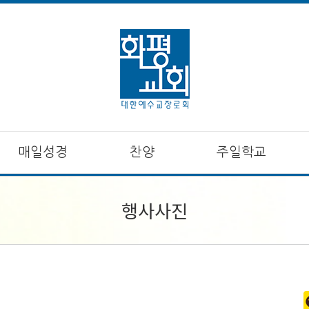
매일성경
찬양
주일학교
행사사진