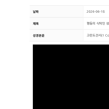
날짜
2026-06-18
제목
평등의 식탁인 
성경본문
고린도전서(1 Cori