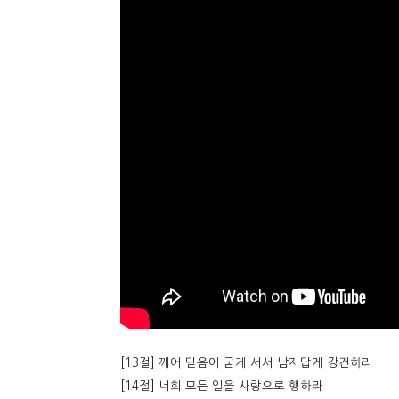
[13절] 깨어 믿음에 굳게 서서 남자답게 강건하라
[14절] 너희 모든 일을 사랑으로 행하라