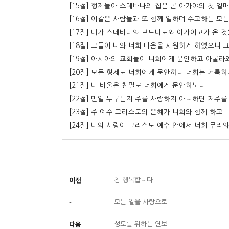
[15절] 형제들아 스데바나의 집은 곧 아가야의 첫 
[16절] 이같은 사람들과 또 함께 일하며 수고하는 모
[17절] 내가 스데바나와 브드나도와 아가이고가 온 
[18절] 그들이 나와 너희 마음을 시원하게 하였으니 
[19절] 아시아의 교회들이 너희에게 문안하고 아굴라
[20절] 모든 형제도 너희에게 문안하니 너희는 거룩
[21절] 나 바울은 친필로 너희에게 문안하노니
[22절] 만일 누구든지 주를 사랑하지 아니하면 저주
[23절] 주 예수 그리스도의 은혜가 너희와 함께 하고
[24절] 나의 사랑이 그리스도 예수 안에서 너희 무리
이전
참 행복합니다
-
모든 일을 사랑으로
다음
성도를 위하는 연보