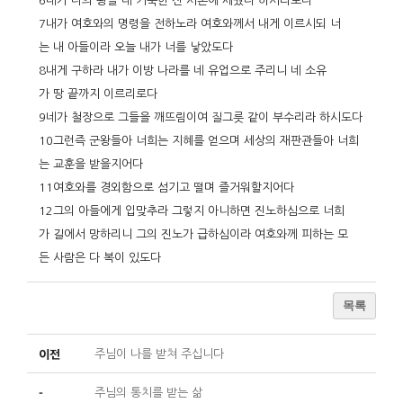
6내가 나의 왕을 내 거룩한 산 시온에 세웠다 하시리로다
7내가 여호와의 명령을 전하노라 여호와께서 내게 이르시되 너
는 내 아들이라 오늘 내가 너를 낳았도다
8내게 구하라 내가 이방 나라를 네 유업으로 주리니 네 소유
가 땅 끝까지 이르리로다
9네가 철장으로 그들을 깨뜨림이여 질그릇 같이 부수리라 하시도다
10그런즉 군왕들아 너희는 지혜를 얻으며 세상의 재판관들아 너희
는 교훈을 받을지어다
11여호와를 경외함으로 섬기고 떨며 즐거워할지어다
12그의 아들에게 입맞추라 그렇지 아니하면 진노하심으로 너희
가 길에서 망하리니 그의 진노가 급하심이라 여호와께 피하는 모
든 사람은 다 복이 있도다
목록
이전
주님이 나를 받쳐 주십니다
-
주님의 통치를 받는 삶