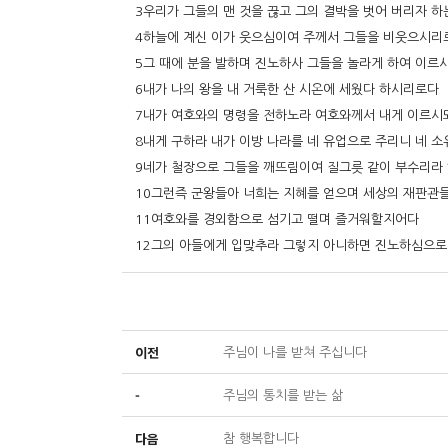
3우리가 그들의 맨 것을 끊고 그의 결박을 벗어 버리자 
4하늘에 계신 이가 웃으심이여 주께서 그들을 비웃으시리
5그 때에 분을 발하며 진노하사 그들을 놀라게 하여 이르
6내가 나의 왕을 내 거룩한 산 시온에 세웠다 하시리로다
7내가 여호와의 명령을 전하노라 여호와께서 내게 이르시되
8내게 구하라 내가 이방 나라를 네 유업으로 주리니 네 
9네가 철장으로 그들을 깨뜨림이여 질그릇 같이 부수리라
10그런즉 군왕들아 너희는 지혜를 얻으며 세상의 재판관
11여호와를 경외함으로 섬기고 떨며 즐거워할지어다
12그의 아들에게 입맞추라 그렇지 아니하면 진노하심으로
이전
주님이 나를 받쳐 주십니다
-
주님의 통치를 받는 삶
다음
참 행복합니다