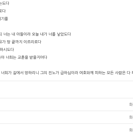
하는도다
로다
시기를
 너는 내 아들이라 오늘 내가 너를 낳았도다
소유가 땅 끝까지 이르리로다
 하시도다
들아 너희는 교훈을 받을지어다
 너희가 길에서 망하리니 그의 진노가 급하심이라 여호와께 피하는 모든 사람은 다 
화
화
화